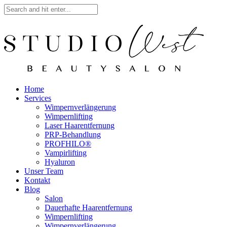
Home
Services
Wimpernverlängerung
Wimpernlifting
Laser Haarentfernung
PRP-Behandlung
PROFHILO®
Vampirlifting
Hyaluron
Unser Team
Kontakt
Blog
Salon
Dauerhafte Haarentfernung
Wimpernlifting
Wimpernverlängerung