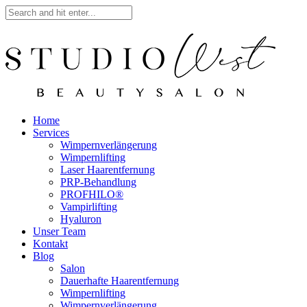
Home
Services
Wimpernverlängerung
Wimpernlifting
Laser Haarentfernung
PRP-Behandlung
PROFHILO®
Vampirlifting
Hyaluron
Unser Team
Kontakt
Blog
Salon
Dauerhafte Haarentfernung
Wimpernlifting
Wimpernverlängerung