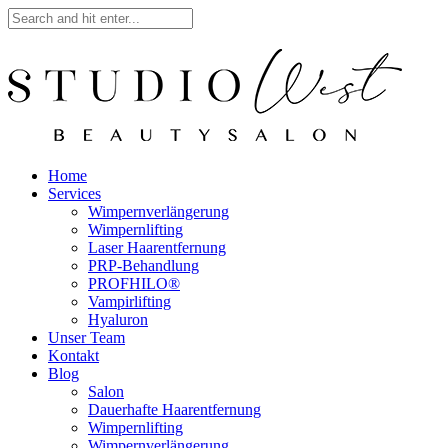
Home
Services
Wimpernverlängerung
Wimpernlifting
Laser Haarentfernung
PRP-Behandlung
PROFHILO®
Vampirlifting
Hyaluron
Unser Team
Kontakt
Blog
Salon
Dauerhafte Haarentfernung
Wimpernlifting
Wimpernverlängerung